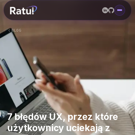
BLOG
7 błędów UX, przez które
użytkownicy uciekają z