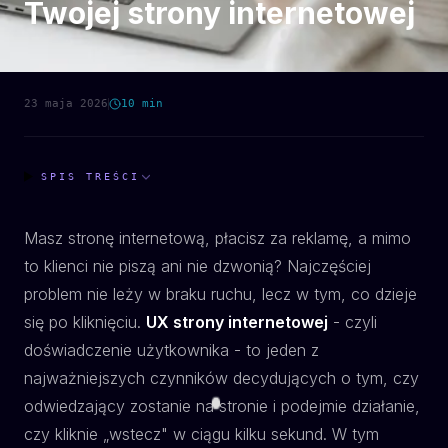
Twojej strony internetowej
23 maja 2026
10
min
SPIS TREŚCI
Masz stronę internetową, płacisz za reklamę, a mimo
to klienci nie piszą ani nie dzwonią? Najczęściej
problem nie leży w braku ruchu, lecz w tym, co dzieje
się
po
kliknięciu.
UX strony internetowej
- czyli
doświadczenie użytkownika - to jeden z
najważniejszych czynników decydujących o tym, czy
odwiedzający zostanie na stronie i podejmie działanie,
czy kliknie „wstecz" w ciągu kilku sekund. W tym