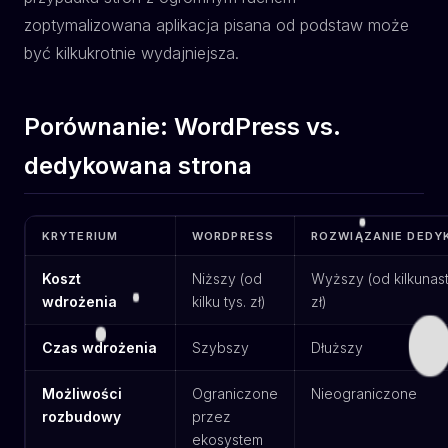
zoptymalizowana aplikacja pisana od podstaw może
być kilkukrotnie wydajniejsza.
Porównanie: WordPress vs.
dedykowana strona
KRYTERIUM
WORDPRESS
ROZWIĄZANIE DED
Koszt
Niższy (od
Wyższy (od kilkunast
wdrożenia
kilku tys. zł)
zł)
Czas wdrożenia
Szybszy
Dłuższy
Możliwości
Ograniczone
Nieograniczone
rozbudowy
przez
ekosystem