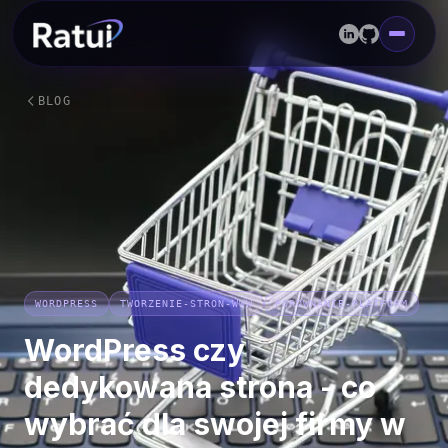
BLOG
WORDPRESS
TWORZENIE-STRON-WWW
PORÓWNANIE-PLATFORM
WordPress czy
dedykowana strona - co
wybrać dla swojej firmy w