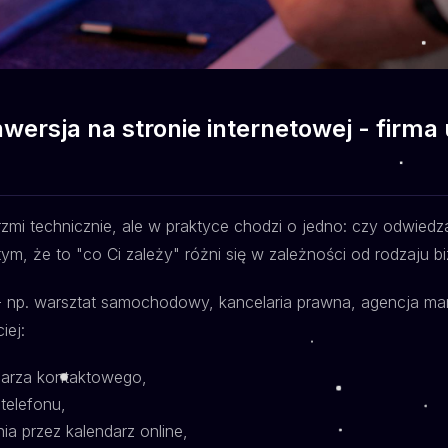
wersja na stronie internetowej - firma
mi technicznie, ale w praktyce chodzi o jedno: czy odwiedz
tym, że to "co Ci zależy" różni się w zależności od rodzaju b
 np. warsztat samochodowy, kancelaria prawna, agencja ma
iej:
larza kontaktowego,
 telefonu,
a przez kalendarz online,