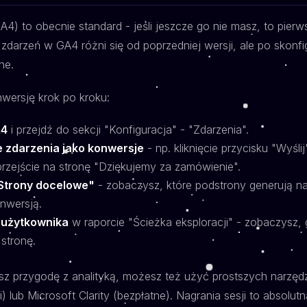
A4) to obecnie standard - jeśli jeszcze go nie masz, to pier
a zdarzeń w GA4 różni się od poprzedniej wersji, ale po skonf
ne.
wersję krok po kroku:
A4
i przejdź do sekcji "Konfiguracja" - "Zdarzenia".
 zdarzenia jako konwersje
- np. kliknięcie przycisku "Wyśli
rzejście na stronę "Dziękujemy za zamówienie".
"Strony docelowe"
- zobaczysz, które podstrony generują najw
onwersją.
 użytkownika
w raporcie "Ścieżka eksploracji" - zobaczysz, g
stronę.
sz przygodę z analityką, możesz też użyć prostszych narzędz
ji) lub Microsoft Clarity (bezpłatne). Nagrania sesji to absolut