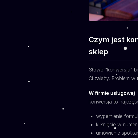
Czym jest kon
sklep
Słowo "konwersja" brz
Ci zależy. Problem w 
W firmie usługowej
-
konwersja to najczęśc
wypełnienie formu
kliknięcie w numer
umówienie spotkani