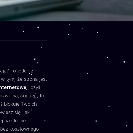
wają? To jeden z
 w tym, że strona jest
internetowej
, czyli
dzwonią, kupują), to
oś blokuje Twoich
wiesz się, jak
j na stronie
- bez kosztownego