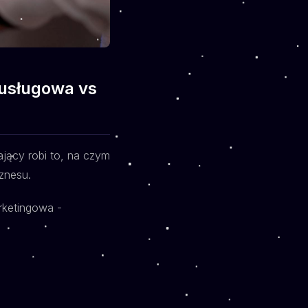
 usługowa vs
ający robi to, na czym
iznesu.
rketingowa -