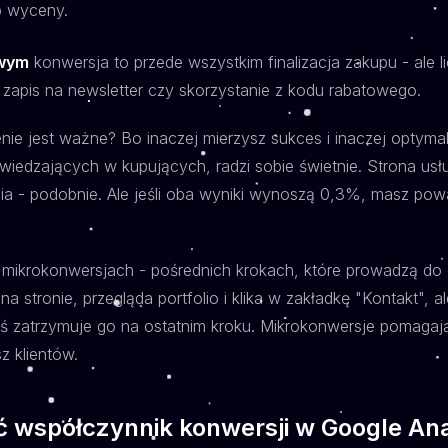
b wyceny.
owym
konwersja to przede wszystkim finalizacja zakupu - ale l
 zapis na newsletter czy skorzystanie z kodu rabatowego.
nie jest ważne? Bo inaczej mierzysz sukces i inaczej optymali
wiedzających w kupujących, radzi sobie świetnie. Strona u
ia - podobnie. Ale jeśli oba wyniki wynoszą 0,3%, masz pow
o
mikrokonwersjach
- pośrednich krokach, które prowadzą do 
a stronie, przegląda portfolio i klika w zakładkę "Kontakt", a
coś zatrzymuje go na ostatnim kroku. Mikrokonwersje pomagaj
sz klientów.
 współczynnik konwersji w Google Ana