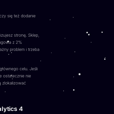
iczy się też dodanie
zujesz stronę. Sklep,
sługowa z 2%
ażny problem i trzeba
głównego celu. Jeśli
le ostatecznie nie
ą zlokalizować
lytics 4