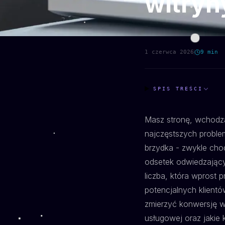
witryn
1 czerwca 2026
9
min
SPIS TREŚCI
Masz stronę, wchodzą 
najczęstszych problem
brzydka - zwykle cho
odsetek odwiedzający
liczba, która wprost 
potencjalnych klientó
zmierzyć konwersję w 
usługowej oraz jakie