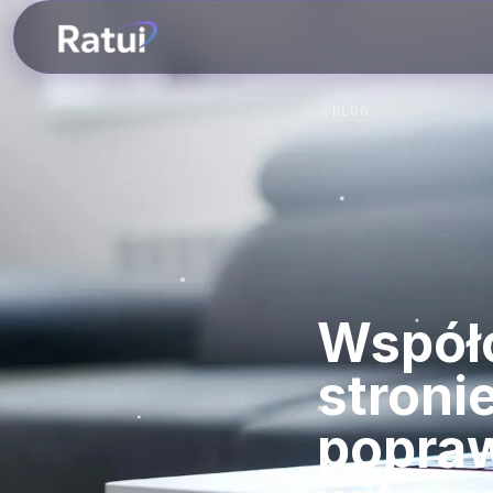
BLOG
Współc
stronie
popra