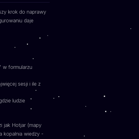
wszy krok do naprawy
igurowaniu daje
j" w formularzu
ięcej sesji i ile z
dzie ludzie
i jak Hotjar (mapy
na kopalnia wiedzy -