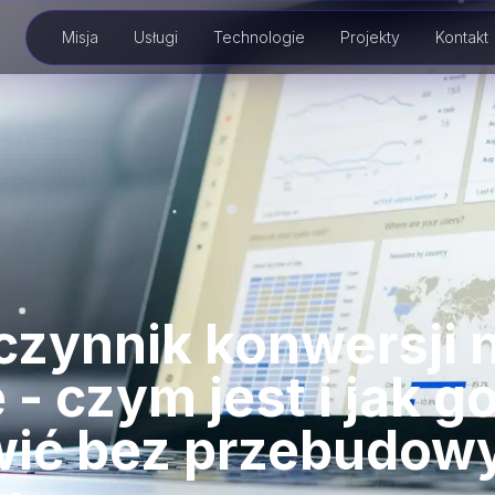
Misja
Usługi
Technologie
Projekty
Kontakt
zynnik konwersji 
 - czym jest i jak g
wić bez przebudow