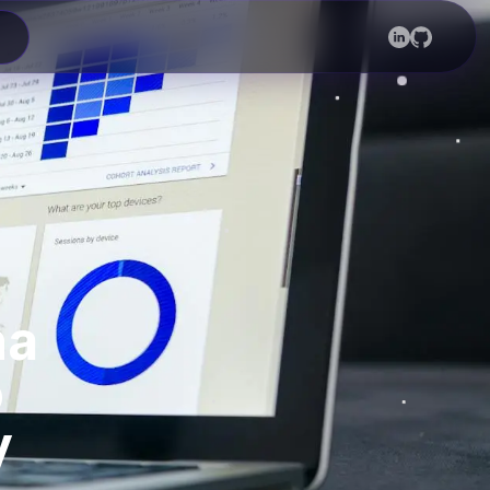
na
o
y