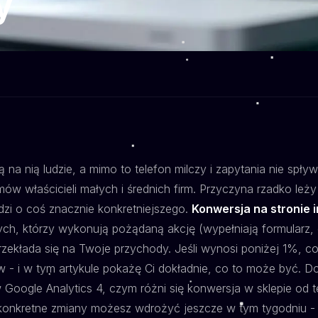
y
na nią ludzie, a mimo to telefon milczy i zapytania nie spły
ów właścicieli małych i średnich firm. Przyczyna rzadko leży
dzi o coś znacznie konkretniejszego.
Konwersja na stronie 
ch, którzy wykonują pożądaną akcję (wypełniają formularz, 
przekłada się na Twoje przychody. Jeśli wynosi poniżej 1%, c
w - i w tym artykule pokażę Ci dokładnie, co to może być. Do
Google Analytics 4, czym różni się konwersja w sklepie od te
 konkretne zmiany możesz wdrożyć jeszcze w tym tygodniu 