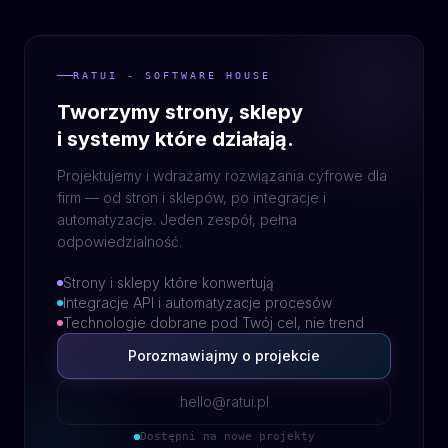
RATUI - SOFTWARE HOUSE
Tworzymy strony, sklepy
i systemy które działają.
Projektujemy i wdrażamy rozwiązania cyfrowe dla
firm — od stron i sklepów, po integracje i
automatyzacje. Jeden zespół, pełna
odpowiedzialność.
Strony i sklepy które konwertują
Integracje API i automatyzacje procesów
Technologie dobrane pod Twój cel, nie trend
Porozmawiajmy o projekcie
hello@ratui.pl
Dostępni na nowe projekty