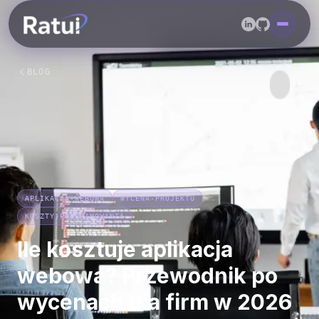
BLOG
APLIKACJA-WEBOWA
WYCENA-PROJEKTU
KOSZTY-PROGRAMOWANIA
Ile kosztuje aplikacja
webowa? Przewodnik po
wycenach dla firm w 2026